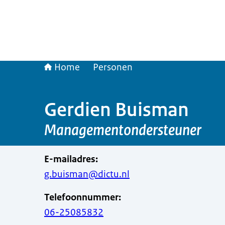
Home
Personen
Gerdien Buisman
Managementondersteuner
E-mailadres
:
g.buisman@dictu.nl
Telefoonnummer
:
06-25085832