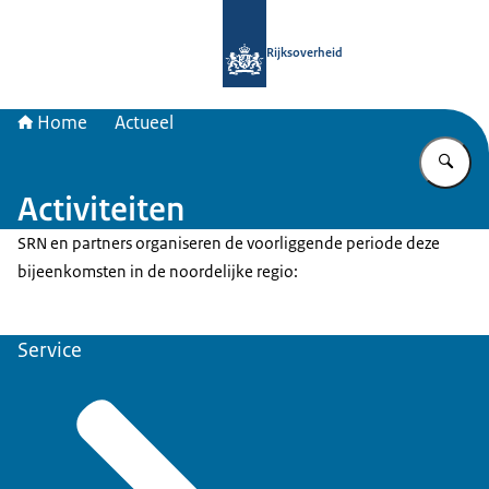
Naar de homepage van Samenwerkin
Rijksoverheid
Home
Actueel
Vu
Activiteiten
SRN en partners organiseren de voorliggende periode deze
bijeenkomsten in de noordelijke regio:
Service