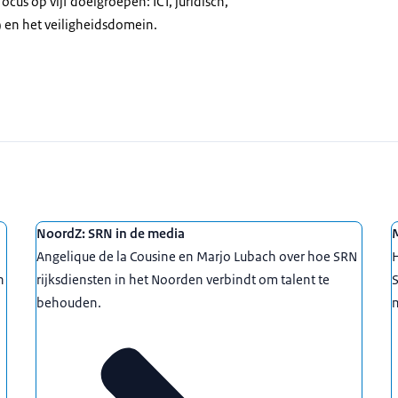
us op vijf doelgroepen: ICT, juridisch,
) en het veiligheidsdomein.
NoordZ: SRN in de media
Angelique de la Cousine en Marjo Lubach over hoe SRN
n
rijksdiensten in het Noorden verbindt om talent te
S
behouden.