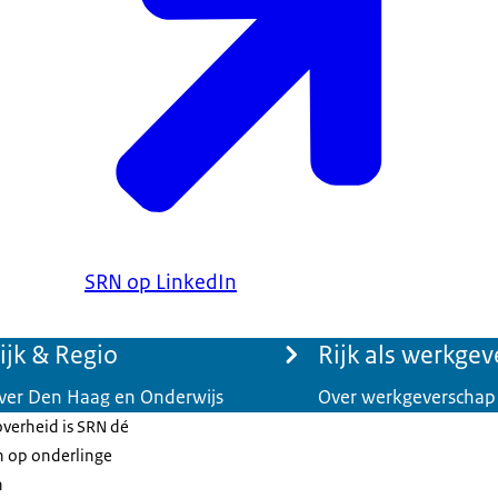
SRN op LinkedIn
ijk & Regio
Rijk als werkgev
ver Den Haag en Onderwijs
Over werkgeverschap
verheid is SRN dé
n op onderlinge
n