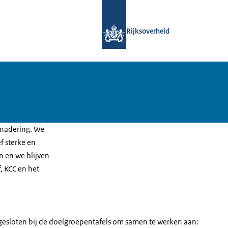
Naar de homepage van Samenwerking
Rijksoverheid
nadering. We
f sterke en
 en we blijven
, KCC en het
ngesloten bij de doelgroepentafels om samen te werken aan: