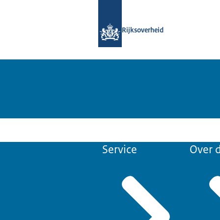
Naar de homepage van Samenwerking
Rijksoverheid
Service
Over d