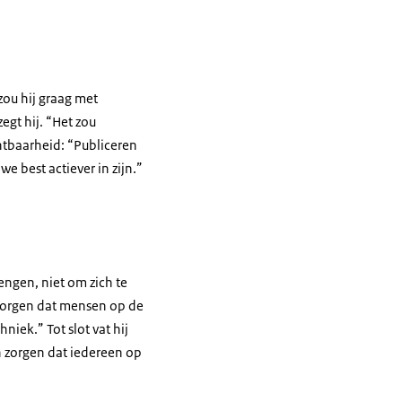
zou hij graag met
egt hij. “Het zou
htbaarheid: “Publiceren
e best actiever in zijn.”
engen, niet om zich te
 zorgen dat mensen op de
iek.” Tot slot vat hij
n zorgen dat iedereen op