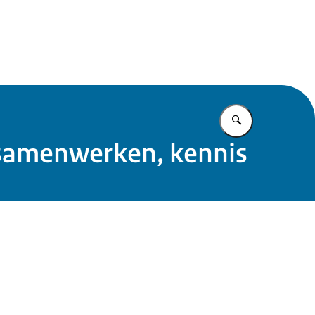
 Rijk Noord
Vul in wat u z
 samenwerken, kennis