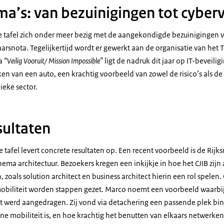
ma’s: van bezuinigingen tot cyberv
tafel zich onder meer bezig met de aangekondigde bezuinigingen v
snota. Tegelijkertijd wordt er gewerkt aan de organisatie van het T
ma
“Veilig Vooruit/ Mission Impossible”
ligt de nadruk dit jaar op IT-beveilig
en van een auto, een krachtig voorbeeld van zowel de risico’s als de
ieke sector.
sultaten
afel levert concrete resultaten op. Een recent voorbeeld is de Rijksra
ema architectuur. Bezoekers kregen een inkijkje in hoe het CJIB zijn 
n, zoals solution architect en business architect hierin een rol spele
obiliteit worden stappen gezet. Marco noemt een voorbeeld waarbij 
t werd aangedragen. Zij vond via detachering een passende plek binn
rne mobiliteit is, en hoe krachtig het benutten van elkaars netwerken 