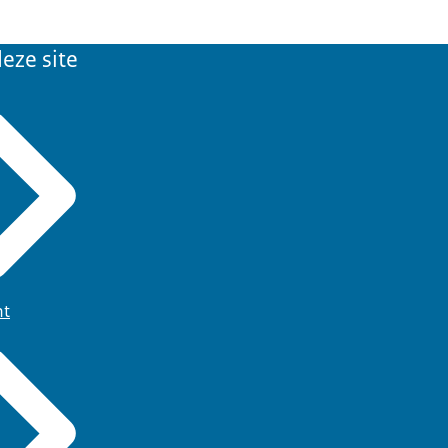
eze site
ht