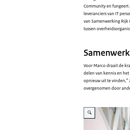
Community en fungeert a
leveranciers van IT perso
van Samenwerking Rijk N
tussen overheidsorganis
Samenwerkin
Voor Marco draait de kr
delen van kennis en het 
opnieuw uit te vinden,”
overgenomen door ander
Vergroot afbeelding Foto v