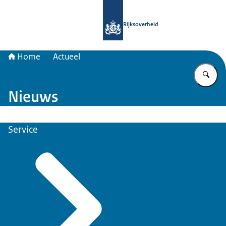
Naar de homepage van Samenwerkin
Rijksoverheid
Home
Actueel
Vu
Nieuws
Service