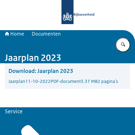
Naar de homepage van Samenwerkin
Rijksoverheid
Home
Documenten
Vu
Jaarplan 2023
Download:
Jaarplan 2023
Jaarplan
11-10-2022
PDF-document
3.37 MB
2 pagina's
Service