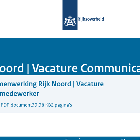
Naar de homepage van Samenwerking
Rijksoverheid
oord | Vacature Communi
enwerking Rijk Noord | Vacature
emedewerker
6
PDF-document
33.38 KB
2 pagina's