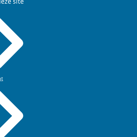
eze site
ht