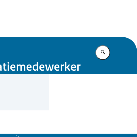
 Rijk Noord
Vul in wat u z
catiemedewerker