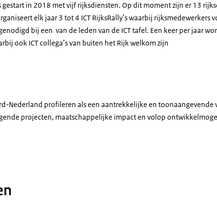
s gestart in 2018 met vijf rijksdiensten. Op dit moment zijn er 13 rij
rganiseert elk jaar 3 tot 4 ICT RijksRally’s waarbij rijksmedewerkers 
nodigd bij een van de leden van de ICT tafel. Een keer per jaar wor
bij ook ICT collega’s van buiten het Rijk welkom zijn
rd-Nederland profileren als een aantrekkelijke en toonaangevende 
dagende projecten, maatschappelijke impact en volop ontwikkelmoge
n ICT'er
en