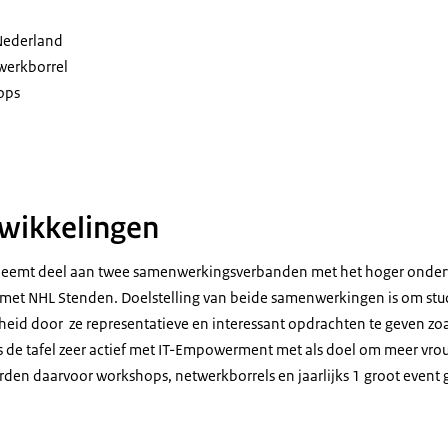
Nederland
erkborrel
ops
wikkelingen
 neemt deel aan twee samenwerkingsverbanden met het hoger onderwi
r met NHL Stenden. Doelstelling van beide samenwerkingen is om stu
eid door ze representatieve en interessant opdrachten te geven zoal
s de tafel zeer actief met IT-Empowerment met als doel om meer vrou
den daarvoor workshops, netwerkborrels en jaarlijks 1 groot event 