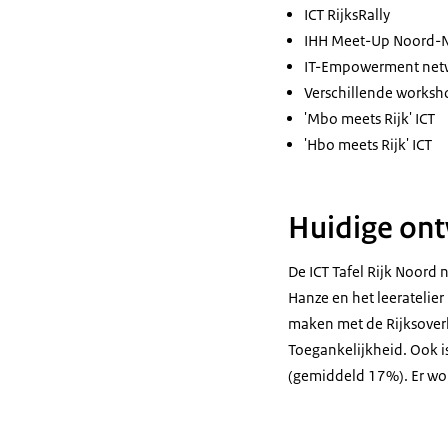
ICT RijksRally
IHH Meet-Up Noord-
IT-Empowerment netw
Verschillende worksh
'Mbo meets Rijk' ICT
'Hbo meets Rijk' ICT
Huidige ont
De ICT Tafel Rijk Noord
Hanze en het leeratelie
maken met de Rijksoverh
Toegankelijkheid. Ook i
(gemiddeld 17%). Er wor