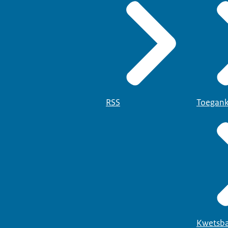
RSS
Toegank
Kwetsba