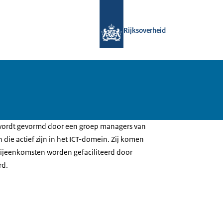
Naar de homepage van Samenwerking
Rijksoverheid
d wordt gevormd door een groep managers van
n die actief zijn in het ICT-domein. Zij komen
bijeenkomsten worden gefaciliteerd door
rd.