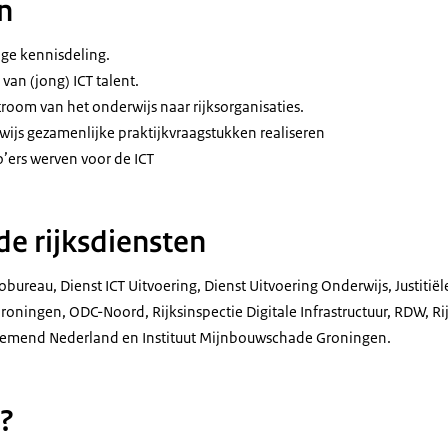
n
nge kennisdeling.
van (jong) ICT talent.
oom van het onderwijs naar rijksorganisaties.
ijs gezamenlijke praktijkvraagstukken realiseren
ers werven voor de ICT
e rijksdiensten
sobureau, Dienst ICT Uitvoering, Dienst Uitvoering Onderwijs, Justitiële
oningen, ODC-Noord, Rijksinspectie Digitale Infrastructuur, RDW, Ri
nemend Nederland en Instituut Mijnbouwschade Groningen.
?