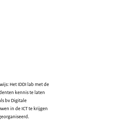
js: Het IDDI lab met de
denten kennis te laten
s bv Digitale
wen in de ICT te krijgen
georganiseerd.