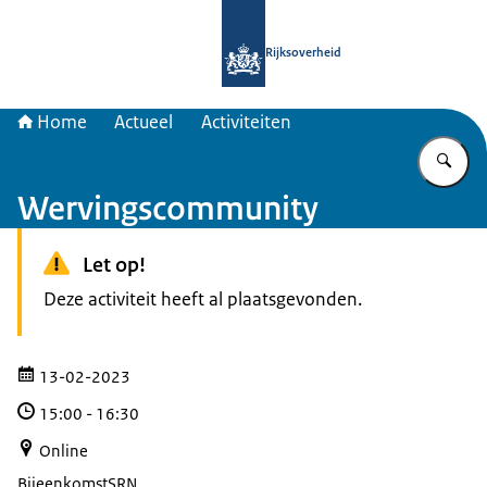
Naar de homepage van Samenwerkin
Rijksoverheid
Home
Actueel
Activiteiten
Vu
Wervingscommunity
Let op!
Deze activiteit heeft al plaatsgevonden.
13-02-2023
15:00
-
16:30
Online
Bijeenkomst
SRN