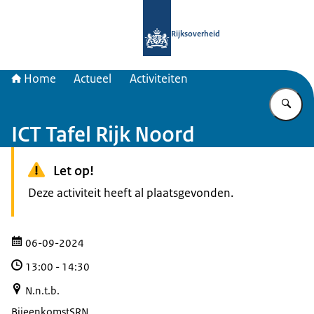
Naar de homepage van Samenwerkin
Rijksoverheid
Home
Actueel
Activiteiten
Vu
ICT Tafel Rijk Noord
Let op!
Deze activiteit heeft al plaatsgevonden.
06-09-2024
13:00
-
14:30
N.n.t.b.
Bijeenkomst
SRN