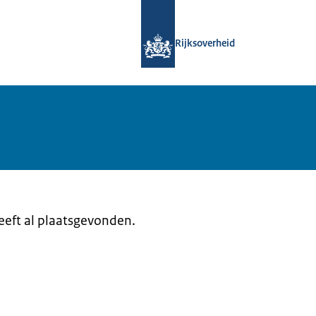
Naar de homepage van Samenwerking
Rijksoverheid
heeft al plaatsgevonden.