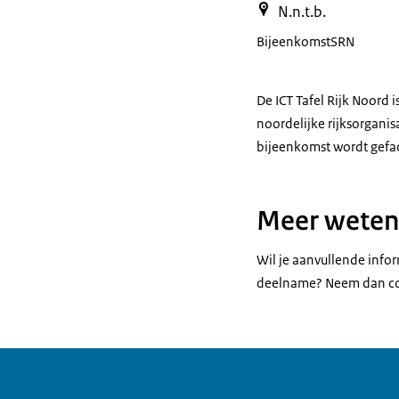
N.n.t.b.
Bijeenkomst
SRN
De ICT Tafel Rijk Noord
noordelijke rijksorganisa
bijeenkomst wordt gefa
Meer weten
Wil je aanvullende infor
deelname? Neem dan co