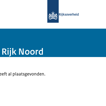
Naar de homepage van Samenwerking
Rijksoverheid
 Rijk Noord
heeft al plaatsgevonden.