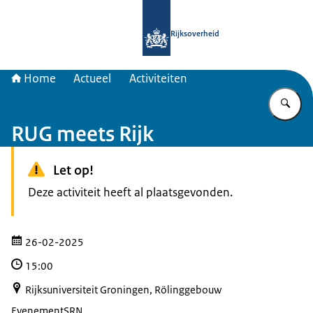
Naar de homepage van Samenwerkin
Rijksoverheid
Home
Actueel
Activiteiten
Vu
RUG meets Rijk
Let op!
Deze activiteit heeft al plaatsgevonden.
26-02-2025
15:00
Rijksuniversiteit Groningen, Rölinggebouw
Evenement
SRN