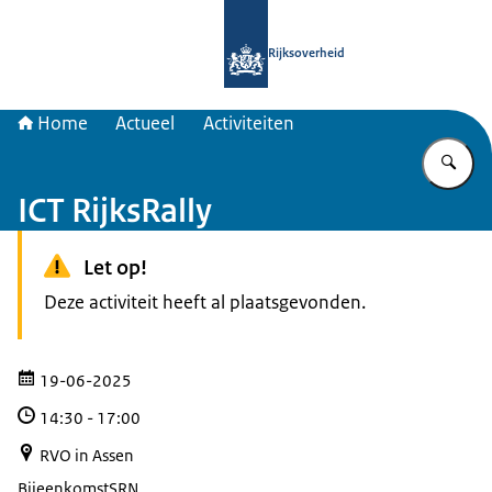
Naar de homepage van Samenwerkin
Rijksoverheid
Home
Actueel
Activiteiten
Vu
ICT RijksRally
Let op!
Deze activiteit heeft al plaatsgevonden.
19-06-2025
14:30
-
17:00
RVO in Assen
Bijeenkomst
SRN