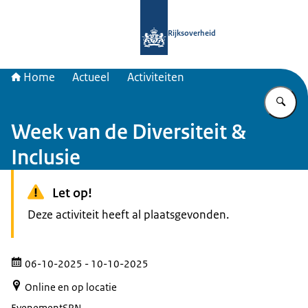
Naar de homepage van Samenwerkin
Rijksoverheid
Home
Actueel
Activiteiten
Vu
Week van de Diversiteit &
Inclusie
Let op!
Deze activiteit heeft al plaatsgevonden.
06-10-2025
- 10-10-2025
Online en op locatie
Evenement
SRN