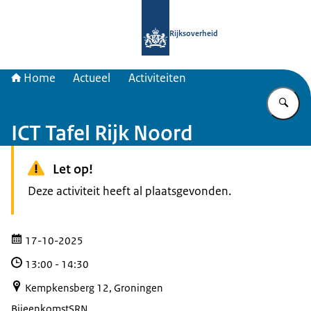
Naar de homepage van Samenwerkin
Rijksoverheid
Home
Actueel
Activiteiten
Vu
ICT Tafel Rijk Noord
Let op!
Deze activiteit heeft al plaatsgevonden.
17-10-2025
13:00
-
14:30
Kempkensberg 12, Groningen
Bijeenkomst
SRN