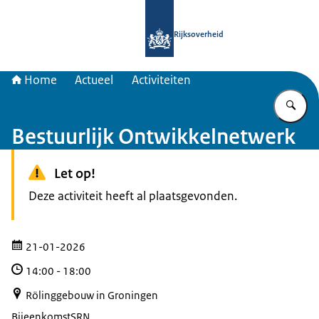
Naar de homepage van Samenwerkin
Rijksoverheid
Home
Actueel
Activiteiten
Vu
Bestuurlijk Ontwikkelnetwerk
Let op!
Deze activiteit heeft al plaatsgevonden.
21-01-2026
14:00
-
18:00
Rölinggebouw in Groningen
Bijeenkomst
SRN