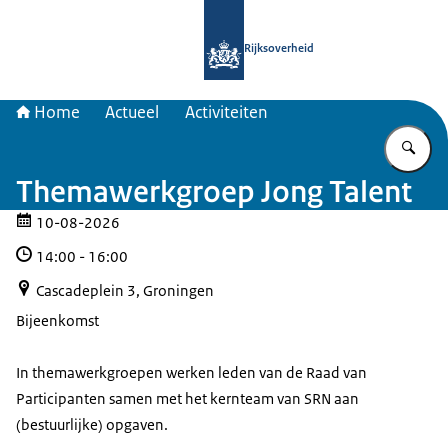
Naar de homepage van Samenwerkin
Rijksoverheid
Home
Actueel
Activiteiten
Vu
Themawerkgroep Jong Talent
10-08-2026
14:00
-
16:00
Cascadeplein 3, Groningen
Bijeenkomst
In themawerkgroepen werken leden van de Raad van
Participanten samen met het kernteam van SRN aan
(bestuurlijke) opgaven.