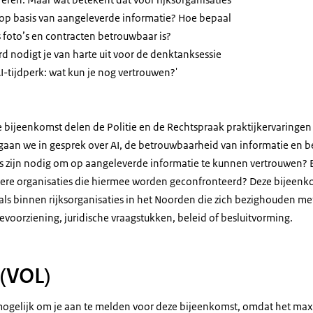
op basis van aangeleverde informatie? Hoe bepaal
 foto’s en contracten betrouwbaar is?
 nodigt je van harte uit voor de denktanksessie
AI-tijdperk: wat kun je nog vertrouwen?'
e bijeenkomst delen de Politie en de Rechtspraak praktijkervaringen
gaan we in gesprek over AI, de betrouwbaarheid van informatie en b
s zijn nodig om op aangeleverde informatie te kunnen vertrouwen?
dere organisaties die hiermee worden geconfronteerd? Deze bijeenk
ls binnen rijksorganisaties in het Noorden die zich bezighouden met 
evoorziening, juridische vraagstukken, beleid of besluitvorming.
(VOL)
 mogelijk om je aan te melden voor deze bijeenkomst, omdat het ma