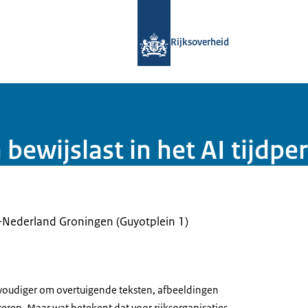
Naar de homepage van Samenwerking
Rijksoverheid
ewijslast in het AI tijdpe
Nederland Groningen (Guyotplein 1)
voudiger om overtuigende teksten, afbeeldingen
ren. Maar wat betekent dat voor rijksorganisaties