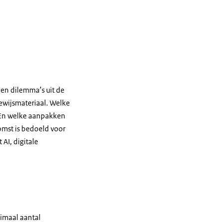
 en dilemma’s uit de
ewijsmateriaal. Welke
 En welke aanpakken
omst is bedoeld voor
AI, digitale
ximaal aantal