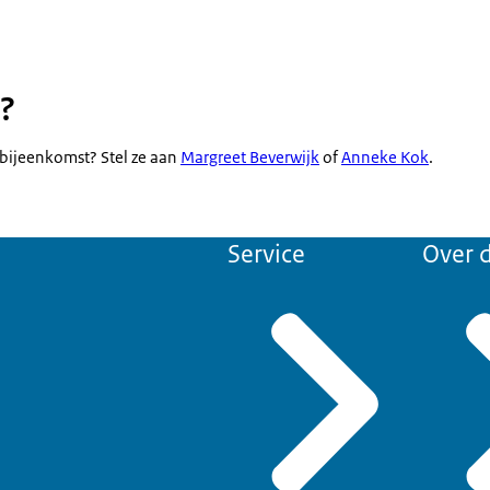
?
 bijeenkomst? Stel ze aan
Margreet Beverwijk
of
Anneke Kok
.
Service
Over d