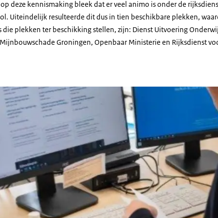
e op deze kennismaking bleek dat er veel animo is onder de rijksdien
 Uiteindelijk resulteerde dit dus in tien beschikbare plekken, waaro
 die plekken ter beschikking stellen, zijn: Dienst Uitvoering Onderwijs
ut Mijnbouwschade Groningen, Openbaar Ministerie en Rijksdienst 
an een werkplek met monitor met daarbij de tekst 'Noordelijke plekken voor 