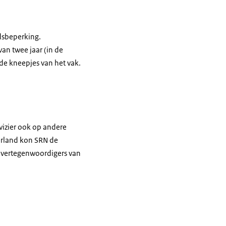
dsbeperking.
an twee jaar (in de
 de kneepjes van het vak.
vizier ook op andere
derland kon SRN de
t vertegenwoordigers van