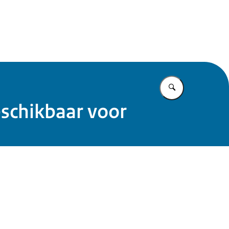
 Rijk Noord
Vul in wat u z
eschikbaar voor