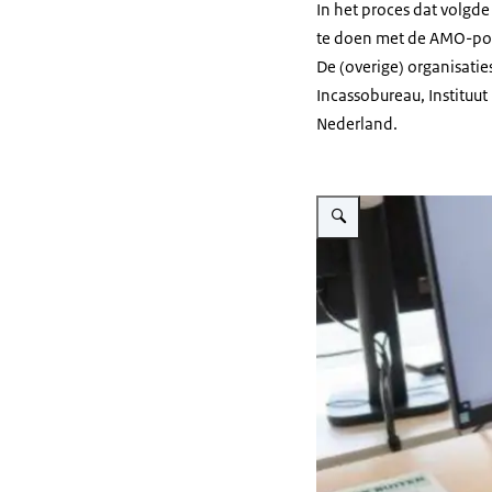
In het proces dat volgd
te doen met de AMO-pool.
De (overige) organisaties
Incassobureau, Institu
Nederland.
Vergroot afbeelding Beeld v