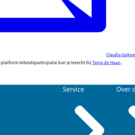
Claudia Gokoe
platform Arbeidsparticipatie kun je terecht bij
Tanja de Haan
.
Service
Over d