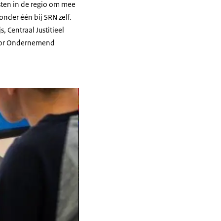
sten in de regio om mee
nder één bij SRN zelf.
, Centraal Justitieel
voor Ondernemend
AMO-pool'