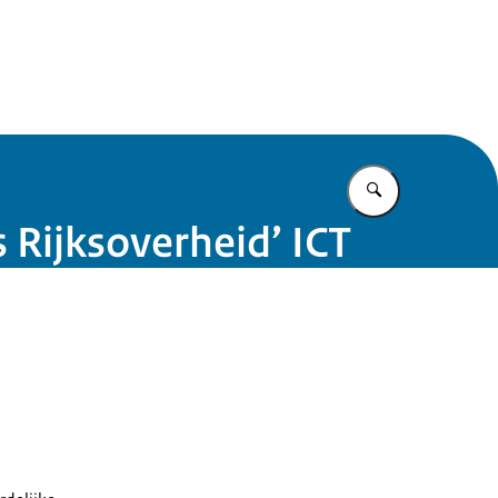
 Rijk Noord
Vul in wat u z
 Rijksoverheid’ ICT