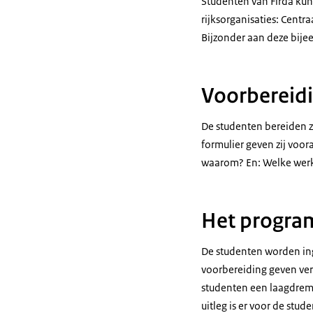
Studenten van Firda kun
rijksorganisaties: Centra
Bijzonder aan deze bij
Voorbereid
De studenten bereiden z
formulier geven zij voo
waarom? En: Welke werkv
Het progr
De studenten worden ing
voorbereiding geven ver
studenten een laagdremp
uitleg is er voor de stu