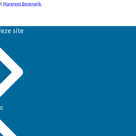
et
Margreet Beverwijk
.
eze site
ht