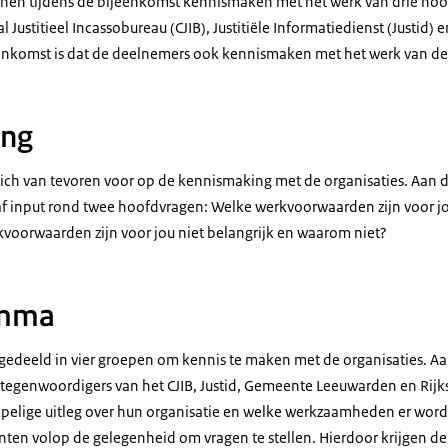
nen tijdens de bijeenkomst kennismaken met het werk van drie noo
al Justitieel Incassobureau (CJIB), Justitiële Informatiedienst (Justid) 
eenkomst is dat de deelnemers ook kennismaken met het werk van 
ing
ich van tevoren voor op de kennismaking met de organisaties. Aan 
raf input rond twee hoofdvragen: Welke werkvoorwaarden zijn voor jo
oorwaarden zijn voor jou niet belangrijk en waarom niet?
amma
edeeld in vier groepen om kennis te maken met de organisaties. A
tegenwoordigers van het CJIB, Justid, Gemeente Leeuwarden en Rijk
elige uitleg over hun organisatie en welke werkzaamheden er word
denten volop de gelegenheid om vragen te stellen. Hierdoor krijgen 