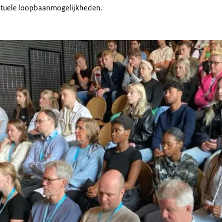
ntuele loopbaanmogelijkheden.
an 'Mbo meets Rijksoverheid' ICT