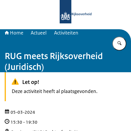
Naar de homepage van Samenwerkin
Rijksoverheid
Home
Actueel
Activiteiten
Vu
RUG meets Rijksoverheid
(Juridisch)
Let op!
Deze activiteit heeft al plaatsgevonden.
05-03-2024
15:30
-
19:30