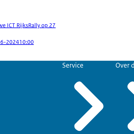
e ICT RijksRally op 27
06-2024
10:00
Service
Over d