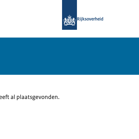
Naar de homepage van Samenwerking
Rijksoverheid
heeft al plaatsgevonden.