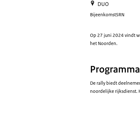
DUO
Bijeenkomst
SRN
Op 27 juni 2024 vindt we
het Noorden.
Programma
De rally biedt deelnem
noordelijke rijksdienst.