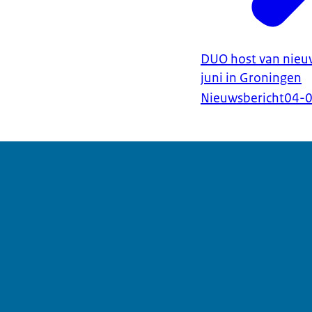
DUO host van nieuw
juni in Groningen
Nieuwsbericht
04-