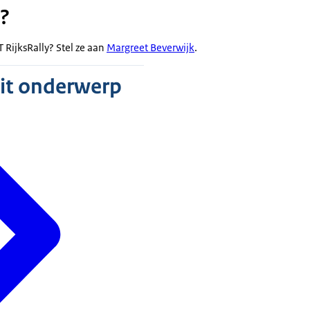
?
T RijksRally? Stel ze aan
Margreet Beverwijk
.
dit onderwerp