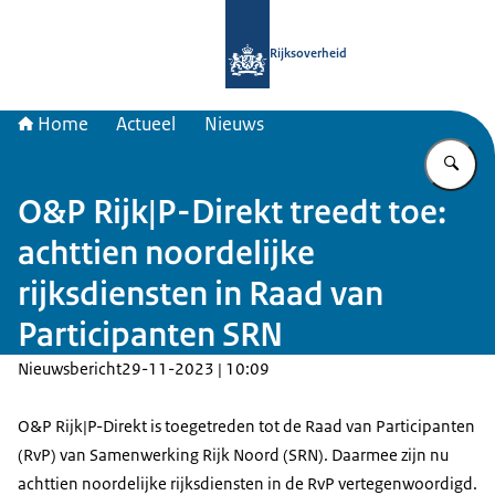
Naar de homepage van Samenwerkin
Rijksoverheid
Home
Actueel
Nieuws
Vu
O&P Rijk|P-Direkt treedt toe:
achttien noordelijke
rijksdiensten in Raad van
Participanten SRN
Nieuwsbericht
29-11-2023 | 10:09
O&P Rijk|P-Direkt is toegetreden tot de Raad van Participanten
(RvP) van Samenwerking Rijk Noord (SRN). Daarmee zijn nu
achttien noordelijke rijksdiensten in de RvP vertegenwoordigd.